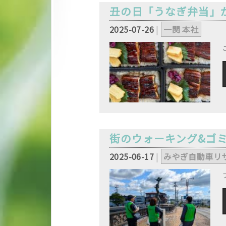
丑の日「うなぎ弁当」
2025-07-26
|
一関 本社
,
街のウォーキング&ゴ
2025-06-17
|
みやぎ自動車リ