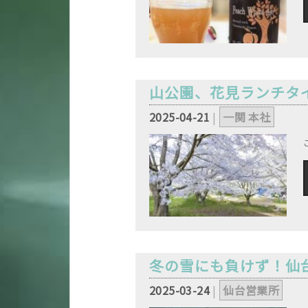
山公園、花見ランチタ
2025-04-21
|
一関 本社
,
冬の雪にも負けず！仙
2025-03-24
|
仙台営業所
,