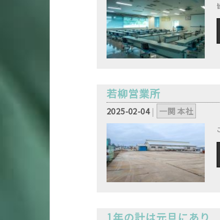
若柳営業所
2025-02-04
|
一関 本社
,
1年の計は元旦にあり