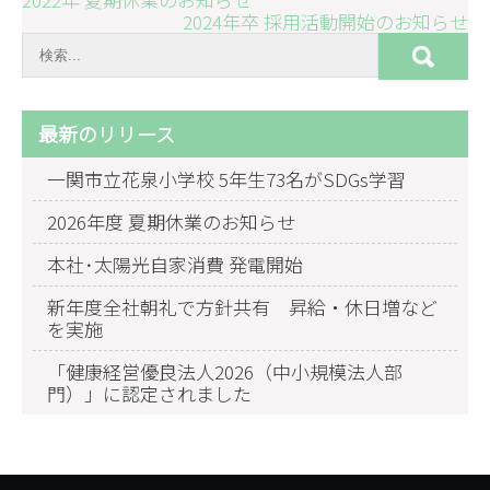
投
2024年卒 採用活動開始のお知らせ
稿
ナ
ビ
ゲ
最新のリリース
ー
一関市立花泉小学校 5年生73名がSDGs学習
シ
2026年度 夏期休業のお知らせ
ョ
ン
本社･太陽光自家消費 発電開始
新年度全社朝礼で方針共有 昇給・休日増など
を実施
「健康経営優良法人2026（中小規模法人部
門）」に認定されました