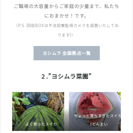
ご職場の大容量からご家庭の少量まで、私たち
におまかせ！です。
（P.S. 回収BOXは不法投棄監視カメラを設置いたしてお
ります!）
ヨシムラ 全国拠点一覧
2 .”ヨシムラ菜園”
ちょっと育ちすぎたスイカ
よく育ったスイカ
（どんまい